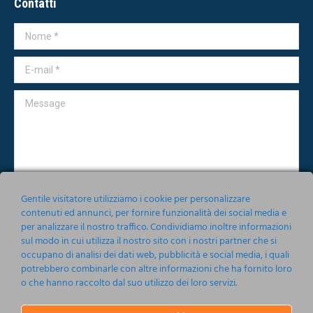
Contatti
Nome *
E-mail *
Message
Gentile visitatore utilizziamo i cookie per personalizzare
contenuti ed annunci, per fornire funzionalità dei social media e
per analizzare il nostro traffico. Condividiamo inoltre informazioni
Accetto le condizioni relative alla norma sulla
Privacy
sul modo in cui utilizza il nostro sito con i nostri partner che si
occupano di analisi dei dati web, pubblicità e social media, i quali
Invia
potrebbero combinarle con altre informazioni che ha fornito loro
o che hanno raccolto dal suo utilizzo dei loro servizi.