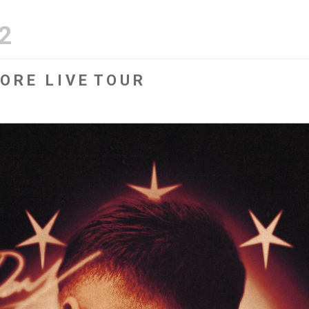
2
O R E L I V E T O U R