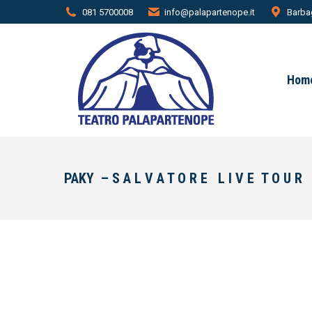
081 5700008
info@palapartenope.it
Barbag
Hom
PAKY – S A L V A T O R E L I V E T O U R