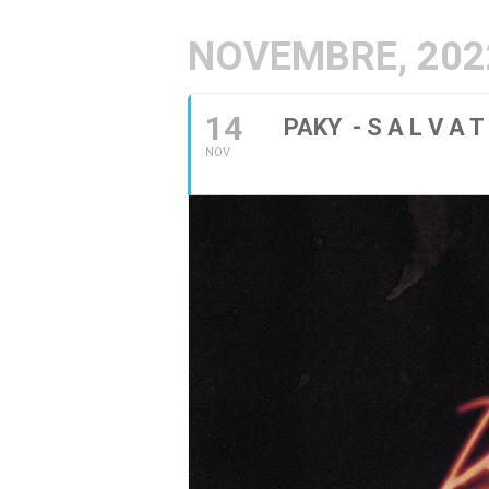
NOVEMBRE, 202
14
PAKY - S A L V A T 
NOV