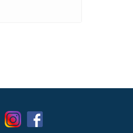
o un inno urlato in tutta Italia e
zar
e e la collaborazione con
Shiva
nei
uchè
contenuto in
Persona
e a giugno
edia
di
Tedua
e in
Mr. Fini
di
Guè
nel
era Ebbasta
con Guè Pequeno e
 a Criminal e Storie Tristi,
che hanno