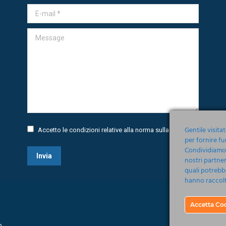
E-mail *
Message
Gentile visita
Accetto le condizioni relative alla norma sulla
Privacy
per fornire fu
Condividiamo i
Invia
nostri partner
quali potrebb
hanno raccolto
Accetta Co