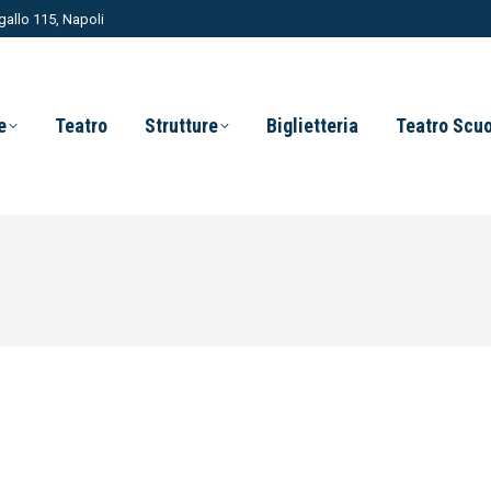
allo 115, Napoli
e
Teatro
Strutture
Biglietteria
Teatro Scu