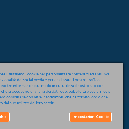
tore utilizziamo i cookie per personalizzare contenuti ed annunci,
nzionalità dei social media e per analizzare il nostro traffico.
noltre informazioni sul modo in cui utilizza il nostro sito con i
 che si occupano di analisi dei dati web, pubblicità e social media, i
ero combinarle con altre informazioni che ha fornito loro o che
 dal suo utilizzo dei loro servizi.
okie
Impostazioni Cookie
Eventi
Concerti
Musical