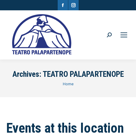
Facebook
Instagram
page
page
opens
opens
in
in
Search:
new
new
window
window
Archives:
TEATRO PALAPARTENOPE
You are here:
Home
Events at this location