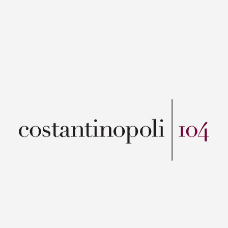
COSTANTINOPOLI 104
Il Costantinopoli 104 offre ai suoi ospiti l’occasione
unica di soggiornare in un’oasi di charme e relax
all’interno del colto e vivace centro antico di Napoli.
Una dimora storica, con giardino e piscina, immersa
nell’area greco-romana dei Decumani, patrimonio
dell’Umanità dell’Unesco. Museo Archeologico
Nazionale, Cappella San Severo, Napoli Sotterranea,
Catacombe di San Gennaro, Duomo, Complesso di
Santa Chiara, Basilica di San Giovanni Maggiore solo
per citarne alcuni, sono a pochi passi da questa
stupenda dimora. Un servizio discreto e impeccabile
assiste gli ospiti nelle 13 eleganti camere Classic e
nelle 6 ampie Junior suite, tutte arredate con gusto e
dotate di servizi tecnologicamente avanzati: aria
condizionata, wifi gratuito e tv satellitare. Il