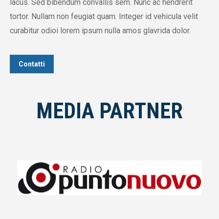
lacus. Sed bibendum convallis sem. Nunc ac hendrerit
tortor. Nullam non feugiat quam. Integer id vehicula velit
curabitur odioi lorem ipsum nulla amos glavrida dolor.
Contatti
MEDIA PARTNER
RADIO PUNTO NUOVO
Ascoltabile in Campania e non solo, Radio Punto
Nuovo è un mix di musica, notizie e tanto
divertimento. Il suo motto è “Come piace a te“,
propone trasmissioni che si riferiscono ad un
pubblico giovane come “YouTu”, che racconta dei più
pazzi, divertenti ed irriverenti video presenti sulla rete