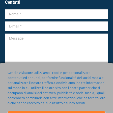
Contatti
Nome *
E-mail *
Message
Gentile visitatore utilizziamo i cookie per personalizzare
contenuti ed annunci, per fornire funzionalità dei social media e
per analizzare il nostro traffico. Condividiamo inoltre informazioni
Accetto le condizioni relative alla norma sulla
Privacy
sul modo in cui utilizza il nostro sito con i nostri partner che si
occupano di analisi dei dati web, pubblicità e social media, i quali
Invia
potrebbero combinarle con altre informazioni che ha fornito loro
o che hanno raccolto dal suo utilizzo dei loro servizi.