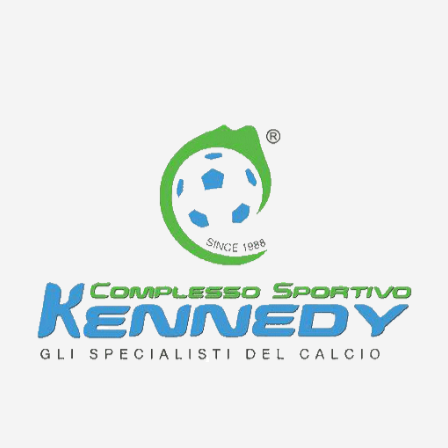
Costantinopoli104 dispone anche di una sala meeting,
elegante e funzionale, per riunioni d’affari e serate di
classe.
COMPLESSO SPORTIVO KENNEDY
Moderno centro sportivo 11 superfici da gioco per la
pratica del gioco del calcio. Tutte le superfici sono in
erbetta sintetica di ultima generazione, 2 campi a 11,
4 campi a 7, 2 campi a 8, 2 campi a 6 ed uno a 5.