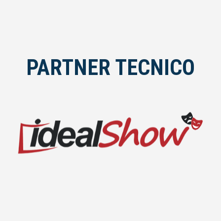
o “#hastag” che partendo dall’hastag del giorno
elabora una puntata che parla del mondo odierno.
PARTNER TECNICO
RADIO PUNTO NUOVO
idealShow.it è il primo portale pubblicitario italiano
interamente dedicato agli Spettacoli ed alle Attività
Teatrali. Tramite idealShow.it gli utenti possono avere
informazioni aggiornate sugli Eventi in
programmazione in modo nuovo ed accattivante,
giocando con le informazioni e curiosando tra le
Strutture Teatrali che le propongono.