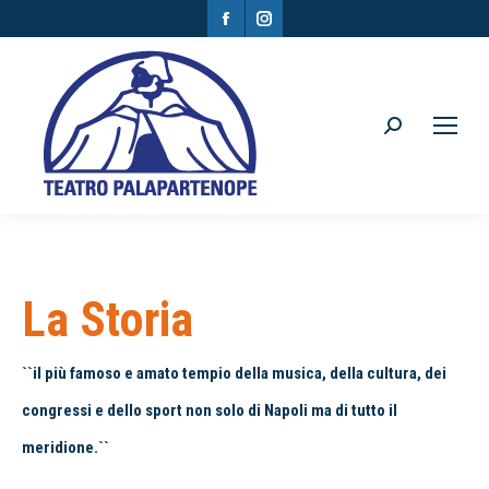
Facebook
Instagram
page
page
opens
opens
in
in
Search:
new
new
window
window
La Storia
``il più famoso e amato tempio della musica, della cultura, dei
congressi e dello sport non solo di Napoli ma di tutto il
meridione.``