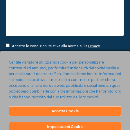
Accetto le condizioni relative alla norma sulla
Privacy
Invia
Gentile visitatore utilizziamo i cookie per personalizzare
contenuti ed annunci, per fornire funzionalità dei social media e
per analizzare il nostro traffico. Condividiamo inoltre informazioni
sul modo in cui utilizza il nostro sito con i nostri partner che si
occupano di analisi dei dati web, pubblicità e social media, i quali
potrebbero combinarle con altre informazioni che ha fornito loro
o che hanno raccolto dal suo utilizzo dei loro servizi.
Accetta Cookie
Nonsoloeventi srl 2019-2020
Barbagallo 115, 80123 Napoli
P.IVA 05161201214
Impostazioni Cookie